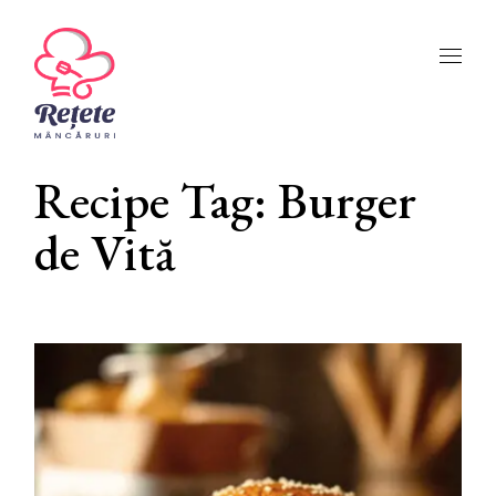
Skip
to
the
content
Recipe Tag: Burger
de Vită