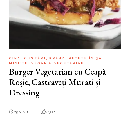
CINĂ
GUSTĂRI
PRÂNZ
REȚETE ÎN 30
MINUTE
VEGAN & VEGETARIAN
Burger Vegetarian cu Ceapă
Roșie, Castraveți Murati și
Dressing
25 MINUTE
UȘOR