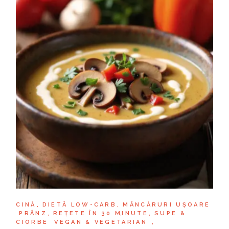
CINĂ
DIETĂ LOW-CARB
MÂNCĂRURI UȘOARE
PRÂNZ
REȚETE ÎN 30 MINUTE
SUPE &
CIORBE
VEGAN & VEGETARIAN