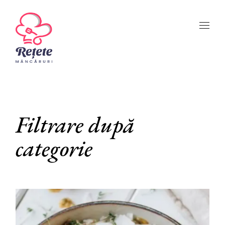
Skip
to
the
content
Filtrare după
categorie