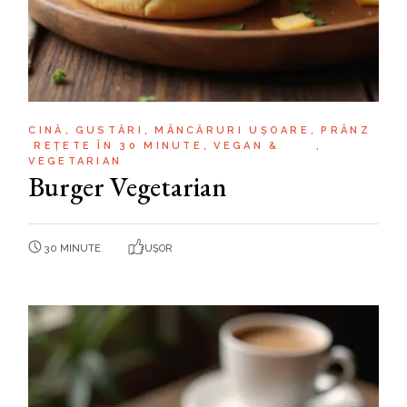
CINĂ
GUSTĂRI
MÂNCĂRURI UȘOARE
PRÂNZ
REȚETE ÎN 30 MINUTE
VEGAN &
VEGETARIAN
Burger Vegetarian
30 MINUTE
UȘOR