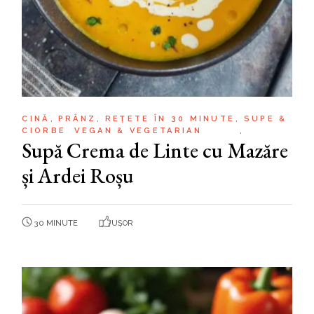
CINĂ
PRÂNZ
REȚETE ÎN 30 MINUTE
SUPE &
CIORBE
VEGAN & VEGETARIAN
Supă Crema de Linte cu Mazăre
și Ardei Roșu
30 MINUTE
UȘOR