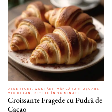
DESERTURI
GUSTĂRI
MÂNCĂRURI UȘOARE
MIC DEJUN
REȚETE ÎN 30 MINUTE
Croissante Fragede cu Pudră de
Cacao