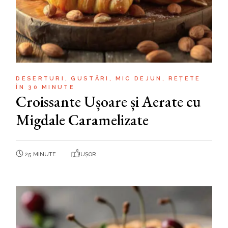
DESERTURI
GUSTĂRI
MIC DEJUN
REȚETE
ÎN 30 MINUTE
Croissante Ușoare și Aerate cu
Migdale Caramelizate
25 MINUTE
UȘOR