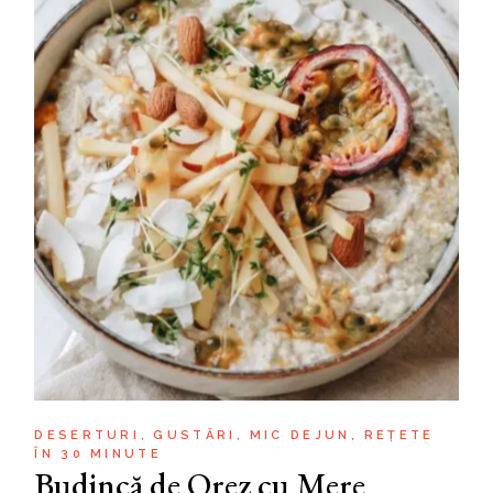
DESERTURI
GUSTĂRI
MIC DEJUN
REȚETE
ÎN 30 MINUTE
Budincă de Orez cu Mere