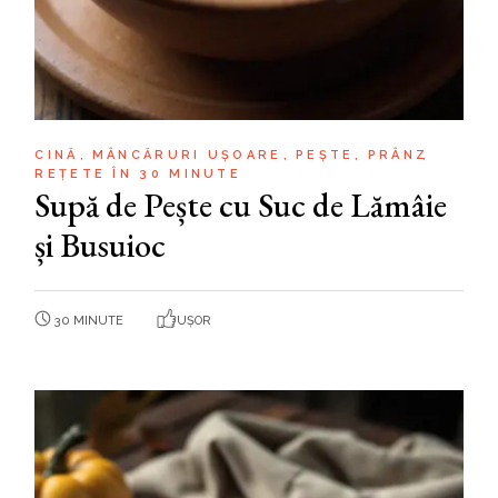
CINĂ
MÂNCĂRURI UȘOARE
PEȘTE
PRÂNZ
REȚETE ÎN 30 MINUTE
Supă de Pește cu Suc de Lămâie
și Busuioc
30 MINUTE
UȘOR