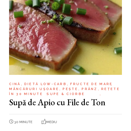
CINĂ
DIETĂ LOW-CARB
FRUCTE DE MARE
MÂNCĂRURI UȘOARE
PEȘTE
PRÂNZ
REȚETE
ÎN 30 MINUTE
SUPE & CIORBE
Supă de Apio cu File de Ton
30 MINUTE
MEDIU