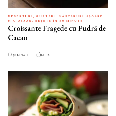
DESERTURI
GUSTĂRI
MÂNCĂRURI UȘOARE
MIC DEJUN
REȚETE ÎN 30 MINUTE
Croissante Fragede cu Pudră de
Cacao
30 MINUTE
MEDIU