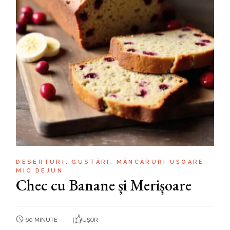
DESERTURI
GUSTĂRI
MÂNCĂRURI UȘOARE
MIC DEJUN
Chec cu Banane și Merișoare
60 MINUTE
UȘOR