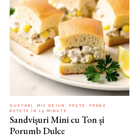
GUSTĂRI
MIC DEJUN
PEȘTE
PRÂNZ
REȚETE ÎN 15 MINUTE
Sandvișuri Mini cu Ton și
Porumb Dulce