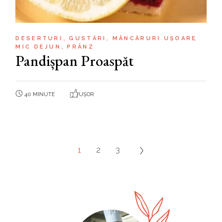
DESERTURI
GUSTĂRI
MÂNCĂRURI UȘOARE
MIC DEJUN
PRÂNZ
Pandișpan Proaspăt
40 MINUTE
UȘOR
1
2
3