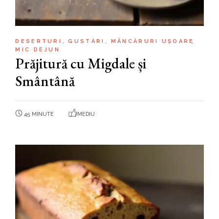
DESERTURI
GUSTĂRI
MÂNCĂRURI UȘOARE
MIC DEJUN
Prăjitură cu Migdale și
Smântână
45 MINUTE
MEDIU