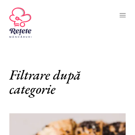
Skip
to
the
content
Filtrare după
categorie