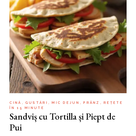
CINĂ
GUSTĂRI
MIC DEJUN
PRÂNZ
REȚETE
ÎN 15 MINUTE
Sandviș cu Tortilla și Piept de
Pui