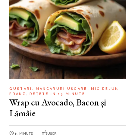
GUSTĂRI
MÂNCĂRURI UȘOARE
MIC DEJUN
PRÂNZ
REȚETE ÎN 15 MINUTE
Wrap cu Avocado, Bacon și
Lămâie
15 MINUTE
UȘOR