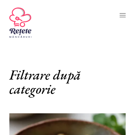
Skip
to
the
content
Filtrare după
categorie