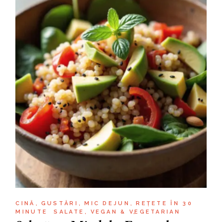
CINĂ
GUSTĂRI
MIC DEJUN
REȚETE ÎN 30
MINUTE
SALATE
VEGAN & VEGETARIAN