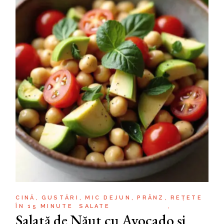
CINĂ
GUSTĂRI
MIC DEJUN
PRÂNZ
REȚETE
ÎN 15 MINUTE
SALATE
Salată de Năut cu Avocado și