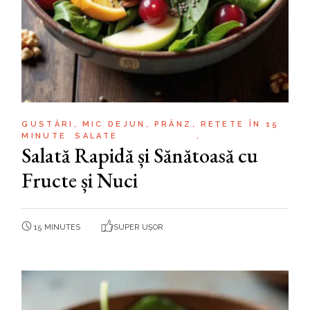
GUSTĂRI
MIC DEJUN
PRÂNZ
REȚETE ÎN 15
MINUTE
SALATE
Salată Rapidă și Sănătoasă cu
Fructe și Nuci
15 MINUTES
SUPER UȘOR