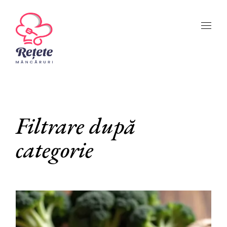
Skip
to
the
content
Filtrare după
categorie