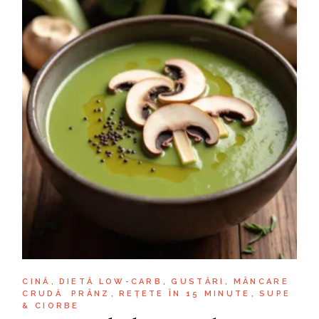
CINĂ
DIETĂ LOW-CARB
GUSTĂRI
MÂNCARE
CRUDĂ
PRÂNZ
REȚETE ÎN 15 MINUTE
SUPE
& CIORBE