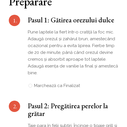
Preparare
Pasul 1: Gătirea orezului dulce
1.
Pune laptele la fiert într-o cratiță la foc mic.
Adaugă orezul și zahărul brun, amestecând
ocazional pentru a evita lipirea. Fierbe timp
de 20 de minute, până când orezul devine
cremos și absorbit aproape tot laptele.
Adaugă esența de vanilie la final și amestecă
bine.
Marchează ca Finalizat
Pasul 2: Pregătirea perelor la
2.
grătar
Taie para în felii subțiri. Încinge o tigaie grill și