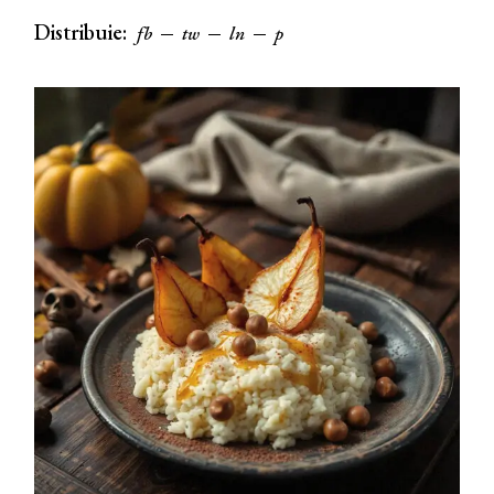
Distribuie:
fb
tw
ln
p