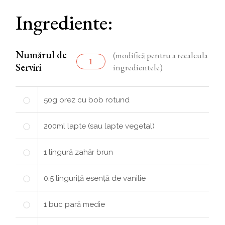
Ingrediente:
Numărul de
(modifică pentru a recalcula
Serviri
ingredientele)
50
g
orez cu bob rotund
200
ml
lapte (sau lapte vegetal)
1
lingură
zahăr brun
0.5
linguriță
esență de vanilie
1
buc
pară medie