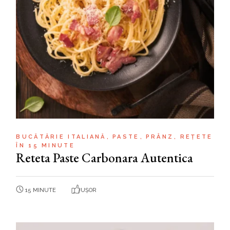
BUCĂTĂRIE ITALIANĂ
PASTE
PRÂNZ
REȚETE
ÎN 15 MINUTE
Reteta Paste Carbonara Autentica
15 MINUTE
UȘOR