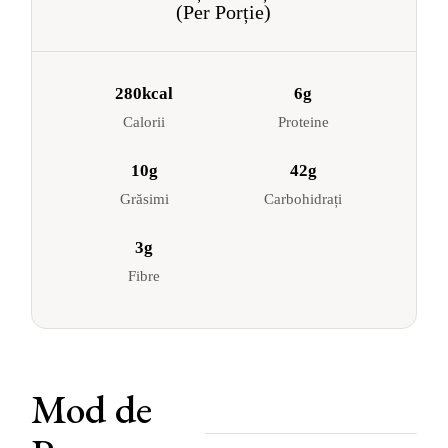
(Per Porție)
280kcal
6g
Calorii
Proteine
10g
42g
Grăsimi
Carbohidrați
3g
Fibre
Mod de