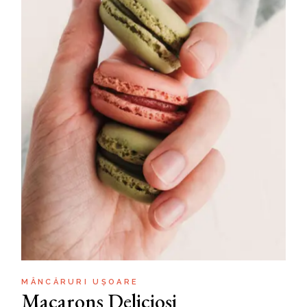
MÂNCĂRURI UȘOARE
Macarons Delicioși