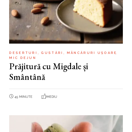
DESERTURI
GUSTĂRI
MÂNCĂRURI UȘOARE
MIC DEJUN
Prăjitură cu Migdale și
Smântână
45 MINUTE
MEDIU