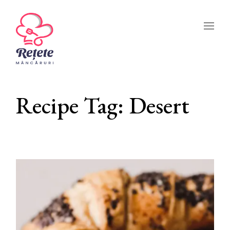
Skip
to
the
content
Recipe Tag: Desert