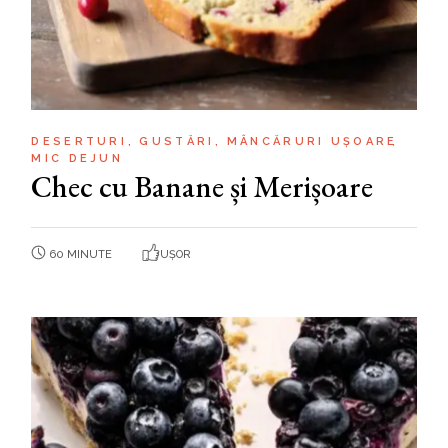
DESERTURI
GUSTĂRI
MÂNCĂRURI UȘOARE
MIC DEJUN
Chec cu Banane și Merișoare
60 MINUTE
UȘOR