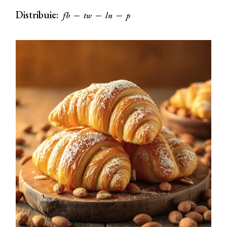
Distribuie:
fb
tw
ln
p