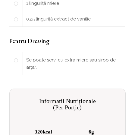
1
linguriță
miere
0.25
linguriță
extract de vanilie
Pentru Dressing
Se poate servi cu extra miere sau sirop de
arțar.
Informații Nutriționale
(Per Porție)
320kcal
6g