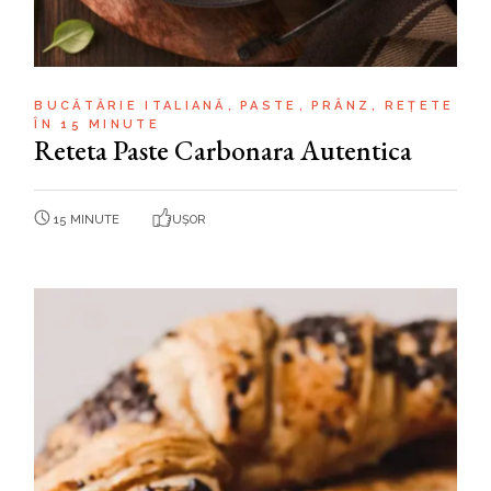
BUCĂTĂRIE ITALIANĂ
PASTE
PRÂNZ
REȚETE
ÎN 15 MINUTE
Reteta Paste Carbonara Autentica
15 MINUTE
UȘOR