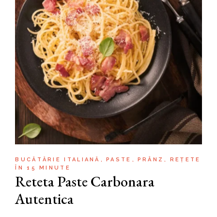
BUCĂTĂRIE ITALIANĂ
PASTE
PRÂNZ
REȚETE
ÎN 15 MINUTE
Reteta Paste Carbonara
Autentica