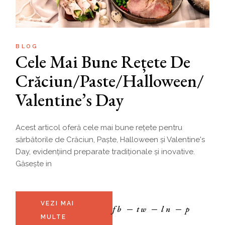
BLOG
Cele Mai Bune Rețete De
Crăciun/Paste/Halloween/
Valentine’s Day
Acest articol oferă cele mai bune rețete pentru
sărbătorile de Crăciun, Paște, Halloween și Valentine's
Day, evidențiind preparate tradiționale și inovative.
Găsește in
VEZI MAI
fb
tw
ln
p
MULTE