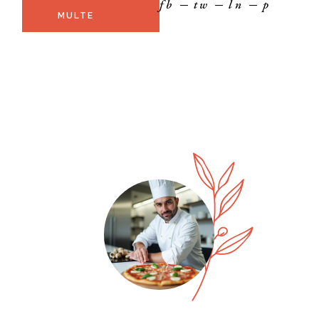
fb
tw
ln
p
MULTE